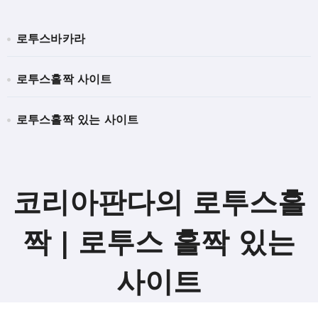
로투스바카라
로투스홀짝 사이트
로투스홀짝 있는 사이트
코리아판다의 로투스홀
짝 | 로투스 홀짝 있는
사이트