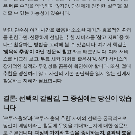
은 빠른 수익을 약속하지 않지만, 당신에게 진정한 ‘실력’을 길
러줄 수 있는 가능성이 있습니다.
반면, 단순히 여가 시간을 활용한 소소한 재미와 효율적인 관리
를 원한다면, 신중하게 선별된 추천 서비스를 ‘참고 자료’ 중 하
나로 활용하는 방법을 고려해 볼 수 있습니다. 여기서 핵심은
‘맹목적 추종’이 아닌 ‘전문적 참고’
라는 태도입니다. 여러 서비
스를 비교해 보고, 무료 체험 기회를 활용하며, 해당 서비스의
장기적인 실적과 투명성을 꼼꼼히 확인해야 합니다. 또한, 절대
추천을 맹신하지 않고 자신의 기본 판단력을 잃지 않는 선에서
활용하는 지혜가 필요합니다.
결론: 선택의 갈림길, 그 중심에는 당신이 있습
니다
‘로투스홀짝’과 ‘로투스 홀짝 추천’ 사이의 선택은 궁극적으로
당신이 베팅이라는 활동에 무엇을 기대하는지에 대한 질문으
로 귀결됩니다.
과정의 가치와 학습을 중시하는지, 결과의 효율