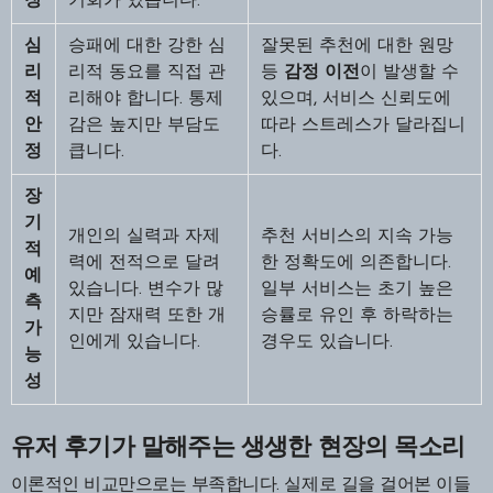
장
기회가 있습니다.
심
승패에 대한 강한 심
잘못된 추천에 대한 원망
리
리적 동요를 직접 관
등
감정 이전
이 발생할 수
적
리해야 합니다. 통제
있으며, 서비스 신뢰도에
안
감은 높지만 부담도
따라 스트레스가 달라집니
정
큽니다.
다.
장
기
개인의 실력과 자제
추천 서비스의 지속 가능
적
력에 전적으로 달려
한 정확도에 의존합니다.
예
있습니다. 변수가 많
일부 서비스는 초기 높은
측
지만 잠재력 또한 개
승률로 유인 후 하락하는
가
인에게 있습니다.
경우도 있습니다.
능
성
유저 후기가 말해주는 생생한 현장의 목소리
이론적인 비교만으로는 부족합니다. 실제로 길을 걸어본 이들