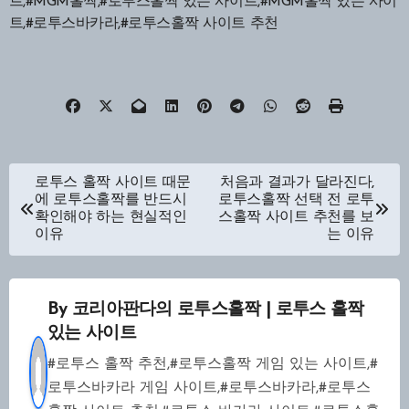
트,#MGM홀짝,#로투스홀짝 있는 사이트,#MGM홀짝 있는 사이
트,#로투스바카라,#로투스홀짝 사이트 추천
글
로투스 홀짝 사이트 때문
처음과 결과가 달라진다,
에 로투스홀짝를 반드시
로투스홀짝 선택 전 로투
탐
확인해야 하는 현실적인
스홀짝 사이트 추천를 보
이유
는 이유
색
By
코리아판다의 로투스홀짝 | 로투스 홀짝
있는 사이트
#로투스 홀짝 추천,#로투스홀짝 게임 있는 사이트,#
로투스바카라 게임 사이트,#로투스바카라,#로투스