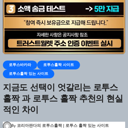
로투스바카라
로투스홀짝 사이트
로투스홀짝 있는 사이트
지금도 선택이 엇갈리는 로투스
홀짝 과 로투스 홀짝 추천의 현실
적인 차이
By 코리아판다의 로투스홀짝 | 로투스 홀짝 있는 사이트