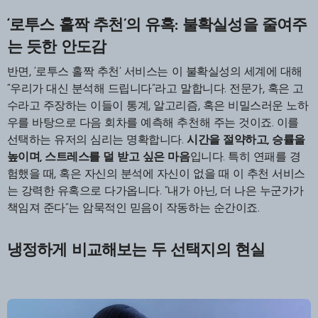
‘로투스 홀짝 추천’의 유혹: 불확실성을 줄여주
는 듯한 안도감
반면, ‘로투스 홀짝 추천’ 서비스는 이 불확실성의 세계에 대해
“우리가 대신 분석해 드립니다”라고 말합니다. 전문가, 혹은 고
수라고 주장하는 이들이 통계, 알고리즘, 혹은 비밀스러운 노하
우를 바탕으로 다음 회차를 예측해 추천해 주는 것이죠. 이를
선택하는 유저의 심리는 명확합니다.
시간을 절약하고, 승률을
높이며, 스트레스를 덜 받고 싶은 마음
입니다. 특히 연패를 경
험했을 때, 혹은 자신의 분석에 자신이 없을 때 이 추천 서비스
는 강력한 유혹으로 다가옵니다. “내가 아닌, 더 나은 누군가가
책임져 준다”는 암묵적인 믿음이 작동하는 순간이죠.
냉정하게 비교해보는 두 선택지의 현실