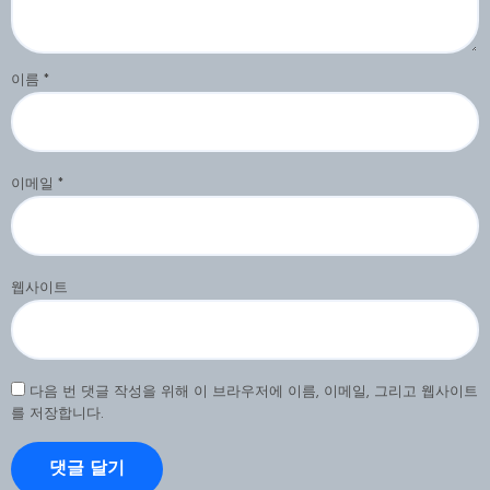
이름
*
이메일
*
웹사이트
다음 번 댓글 작성을 위해 이 브라우저에 이름, 이메일, 그리고 웹사이트
를 저장합니다.