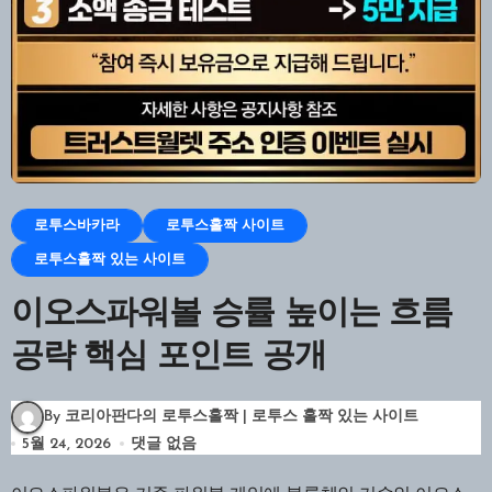
로투스바카라
로투스홀짝 사이트
로투스홀짝 있는 사이트
이오스파워볼 승률 높이는 흐름
공략 핵심 포인트 공개
By 코리아판다의 로투스홀짝 | 로투스 홀짝 있는 사이트
5월 24, 2026
댓글 없음