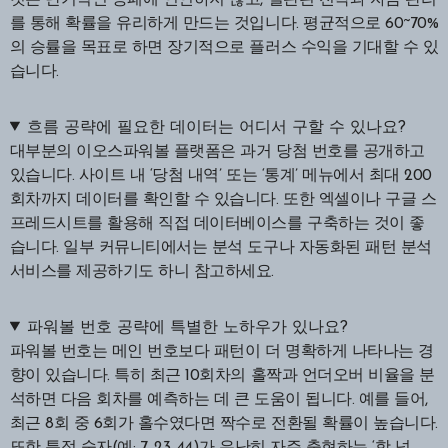
를 통해 확률을 유리하게 만드는 것입니다. 평균적으로 60~70%
의 승률을 목표로 하면 장기적으로 플러스 수익을 기대할 수 있
습니다.
흐름 공략에 필요한 데이터는 어디서 구할 수 있나요?
대부분의 이오스파워볼 플랫폼은 과거 당첨 번호를 공개하고
있습니다. 사이트 내 ‘당첨 내역’ 또는 ‘통계’ 메뉴에서 최대 200
회차까지 데이터를 확인할 수 있습니다. 또한 엑셀이나 구글 스
프레드시트를 활용해 직접 데이터베이스를 구축하는 것이 좋
습니다. 일부 커뮤니티에서는 분석 도구나 자동화된 패턴 분석
서비스를 제공하기도 하니 참고하세요.
파워볼 번호 공략에 특별한 노하우가 있나요?
파워볼 번호는 메인 번호보다 패턴이 더 명확하게 나타나는 경
향이 있습니다. 특히 최근 10회차의 홀짝과 언더오버 비율을 분
석하면 다음 회차를 예측하는 데 큰 도움이 됩니다. 예를 들어,
최근 8회 중 6회가 홀수였다면 짝수로 전환될 확률이 높습니다.
또한 특정 숫자(예: 7, 23, 44)가 유난히 자주 출현하는 ‘핫 넘