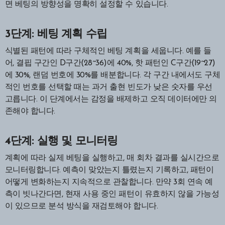
면 베팅의 방향성을 명확히 설정할 수 있습니다.
3단계: 베팅 계획 수립
식별된 패턴에 따라 구체적인 베팅 계획을 세웁니다. 예를 들
어, 결핍 구간인 D구간(28~36)에 40%, 핫 패턴인 C구간(19~27)
에 30%, 랜덤 번호에 30%를 배분합니다. 각 구간 내에서도 구체
적인 번호를 선택할 때는 과거 출현 빈도가 낮은 숫자를 우선
고릅니다. 이 단계에서는 감정을 배제하고 오직 데이터에만 의
존해야 합니다.
4단계: 실행 및 모니터링
계획에 따라 실제 베팅을 실행하고, 매 회차 결과를 실시간으로
모니터링합니다. 예측이 맞았는지 틀렸는지 기록하고, 패턴이
어떻게 변화하는지 지속적으로 관찰합니다. 만약 3회 연속 예
측이 빗나간다면, 현재 사용 중인 패턴이 유효하지 않을 가능성
이 있으므로 분석 방식을 재검토해야 합니다.