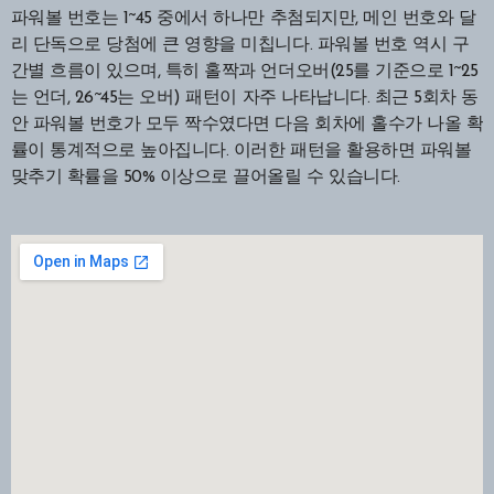
파워볼 번호는 1~45 중에서 하나만 추첨되지만, 메인 번호와 달
리 단독으로 당첨에 큰 영향을 미칩니다. 파워볼 번호 역시 구
간별 흐름이 있으며, 특히 홀짝과 언더오버(25를 기준으로 1~25
는 언더, 26~45는 오버) 패턴이 자주 나타납니다. 최근 5회차 동
안 파워볼 번호가 모두 짝수였다면 다음 회차에 홀수가 나올 확
률이 통계적으로 높아집니다. 이러한 패턴을 활용하면 파워볼
맞추기 확률을 50% 이상으로 끌어올릴 수 있습니다.