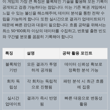
이 게임의 가장 큰 특징은 블록체인 기술을 활용해 모든 기록이
공개되고 검증 가능하다는 점입니다. 이는 기존 복권 게임에서
느낄 수 있는 불신을 해소해주며, 데이터 분석을 통한 전략 수
립을 가능하게 합니다. 또한 실시간으로 결과가 업데이트되기
때문에 빠른 판단과 대응이 필요합니다. 흐름 공략을 위해서는
최소 50~100회차 이상의 데이터를 수집하고, 번호별 출현 빈도
와 구간별 분포를 꼼꼼히 기록해야 합니다.
특징
설명
공략 활용 포인트
블록체인
모든 결과가 투명
데이터 신뢰성 확보로
기반
하게 공개됨
정확한 분석 가능
회차 독
각 회차는 독립적
패턴 분석 시 최근 흐름
립성
으로 진행됨
에 집중
실시간
결과가 즉시 반영
빠른 대응으로 변동성
업데이트
됨
활용