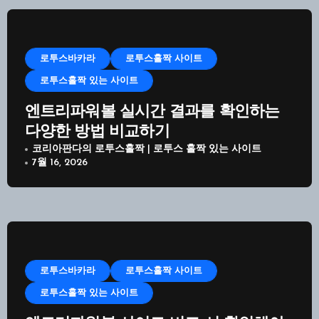
로투스바카라
로투스홀짝 사이트
로투스홀짝 있는 사이트
엔트리파워볼 실시간 결과를 확인하는
다양한 방법 비교하기
코리아판다의 로투스홀짝 | 로투스 홀짝 있는 사이트
7월 16, 2026
로투스바카라
로투스홀짝 사이트
로투스홀짝 있는 사이트