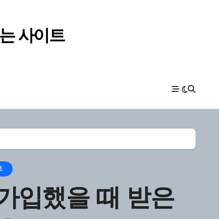
있는 사이트
트
가입했을 때 받은