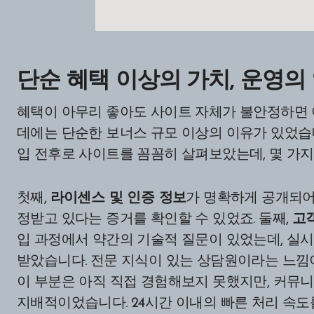
단순 혜택 이상의 가치, 운영의
혜택이 아무리 좋아도 사이트 자체가 불안정하면 
데에는 단순한 보너스 규모 이상의 이유가 있었습
입 전후로 사이트를 꼼꼼히 살펴보았는데, 몇 가지
첫째,
라이센스 및 인증 정보
가 명확하게 공개되어
정받고 있다는 증거를 확인할 수 있었죠. 둘째,
고
입 과정에서 약간의 기술적 질문이 있었는데, 실
받았습니다. 전문 지식이 있는 상담원이라는 느낌이
이 부분은 아직 직접 경험해보지 못했지만, 커뮤
지배적이었습니다. 24시간 이내의 빠른 처리 속