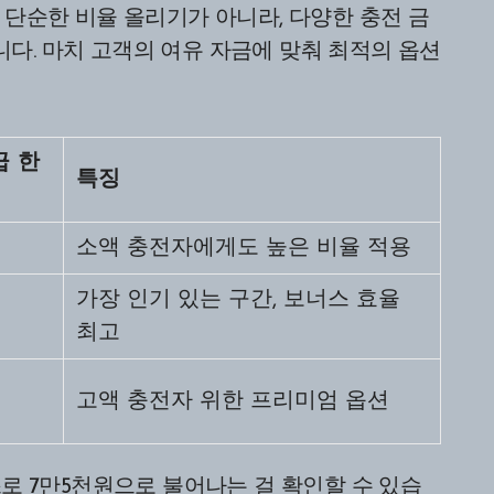
 단순한 비율 올리기가 아니라, 다양한 충전 금
다. 마치 고객의 여유 자금에 맞춰 최적의 옵션
급 한
특징
소액 충전자에게도 높은 비율 적용
가장 인기 있는 구간, 보너스 효율
최고
고액 충전자 위한 프리미엄 옵션
스로 7만5천원으로 불어나는 걸 확인할 수 있습