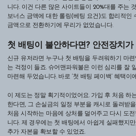
니다. 이건 다른 많은 사이트들이 20%대를 주는
보너스 금액에 대한 롤링(베팅 요건)도 합리적인 
금액으로 전환하기에 무리가 없었습니다.
첫 배팅이 불안하다면? 안전장치가
신규 유저라면 누구나 첫 배팅을 두려워하기 마련입
는 걱정이 들죠. 슈어맨파워볼은 이런 심리를 잘 
마련해 두었습니다. 바로 ‘첫 배팅 페이백’ 혜택이에
이 제도는 정말 획기적이었어요. 가입 후 처음 하
한다면, 그 손실금의 일정 부분을 캐시로 돌려받을
처음 시작하는 마음에 상처를 덜어주고 다시 도전
니다. 제 경우에는 첫 배팅에서 아쉽게 실패했지만
추가 자본을 확보할 수 있었죠.