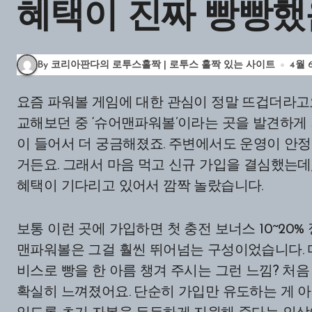
혜택이 진짜 빵빵했
By 코리아판다의 로투스홀짝 | 로투스 홀짝 있는 사이트
4월 6
요즘 파워볼 게임에 대한 관심이 정말 뜨겁더라고요. 저도 한동안 지켜보다가, 여러 사이트를 비
교해보던 중 ‘슈어맨파워볼’이라는 곳을 발견하게
이 들어서 더 궁금해졌죠. 주변에서도 운영이 안
거든요. 그래서 마음 먹고 신규 가입을 결심했는데,
혜택이 기다리고 있어서 깜짝 놀랐습니다.
보통 이런 곳에 가입하면 첫 충전 보너스 10~20
맨파워볼은 그걸 훨씬 뛰어넘는 구성이었습니다. 
비스로 빵을 한 아름 챙겨 주시는 그런 느낌? 처
확실히 느껴졌어요. 단순히 가입만 유도하는 게 아