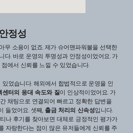
 안정성
아무 소용이 없죠. 제가 슈어맨파워볼을 선택한
니다. 바로 운영의 투명성과 안정성이었어요. 가
 점에서 신뢰를 느낄 수 있었습니다.
 있었습니다. 해외에서 합법적으로 운영을 인
객센터의 응대 속도와 질
이 인상적이었어요. 가
시간 채팅으로 연결되어 빠르고 정확한 답변을
 들었어요. 셋째,
출금 처리의 신속성
입니다.
니티나 후기를 찾아보면 대체로 긍정적인 평가가
도를 자랑한다는 점이 많은 유저들에게 신뢰를 주