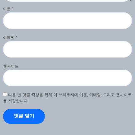
이름
*
이메일
*
웹사이트
다음 번 댓글 작성을 위해 이 브라우저에 이름, 이메일, 그리고 웹사이트
를 저장합니다.