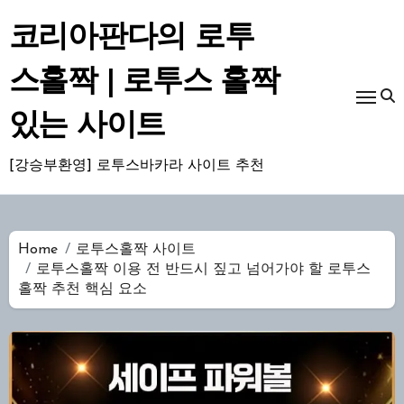
Skip
to
코리아판다의 로투
content
스홀짝 | 로투스 홀짝
있는 사이트
[강승부환영] 로투스바카라 사이트 추천
Home
로투스홀짝 사이트
로투스홀짝 이용 전 반드시 짚고 넘어가야 할 로투스
홀짝 추천 핵심 요소