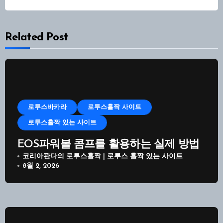
Related Post
로투스바카라
로투스홀짝 사이트
로투스홀짝 있는 사이트
EOS파워볼 콤프를 활용하는 실제 방법
코리아판다의 로투스홀짝 | 로투스 홀짝 있는 사이트
8월 2, 2026