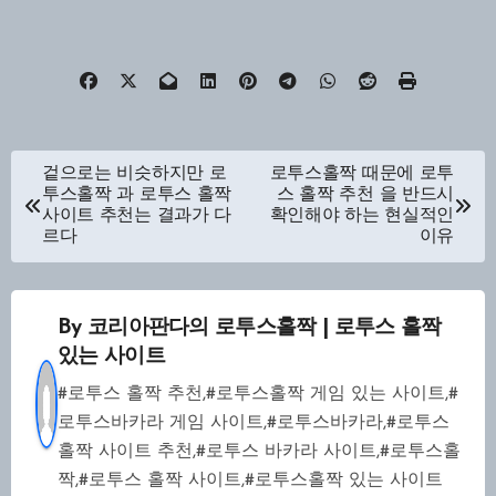
글
겉으로는 비슷하지만 로
로투스홀짝 때문에 로투
투스홀짝 과 로투스 홀짝
스 홀짝 추천 을 반드시
탐
사이트 추천는 결과가 다
확인해야 하는 현실적인
르다
이유
색
By
코리아판다의 로투스홀짝 | 로투스 홀짝
있는 사이트
#로투스 홀짝 추천,#로투스홀짝 게임 있는 사이트,#
로투스바카라 게임 사이트,#로투스바카라,#로투스
홀짝 사이트 추천,#로투스 바카라 사이트,#로투스홀
짝,#로투스 홀짝 사이트,#로투스홀짝 있는 사이트