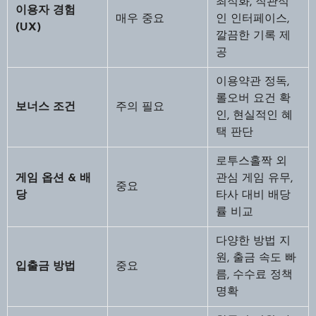
최적화, 직관적
이용자 경험
매우 중요
인 인터페이스,
(UX)
깔끔한 기록 제
공
이용약관 정독,
롤오버 요건 확
보너스 조건
주의 필요
인, 현실적인 혜
택 판단
로투스홀짝 외
게임 옵션 & 배
관심 게임 유무,
중요
당
타사 대비 배당
률 비교
다양한 방법 지
원, 출금 속도 빠
입출금 방법
중요
름, 수수료 정책
명확