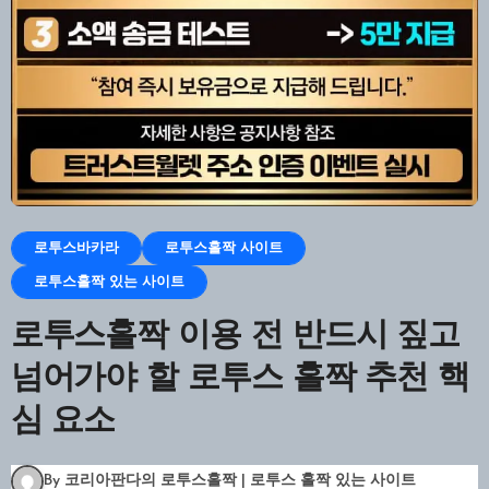
로투스바카라
로투스홀짝 사이트
로투스홀짝 있는 사이트
로투스홀짝 이용 전 반드시 짚고
넘어가야 할 로투스 홀짝 추천 핵
심 요소
By 코리아판다의 로투스홀짝 | 로투스 홀짝 있는 사이트