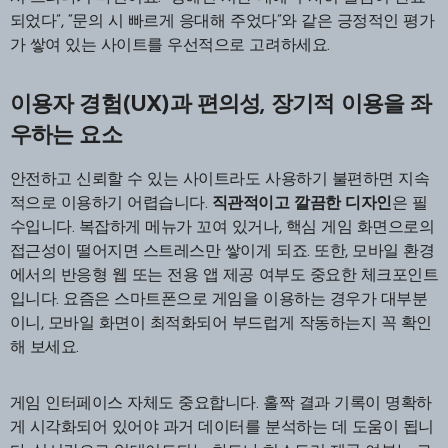
되었다”, “문의 시 빠르게 응대해 주었다”와 같은 긍정적인 평가
가 쌓여 있는 사이트를 우선적으로 고려하세요.
이용자 경험(UX)과 편의성, 장기적 이용을 좌
우하는 요소
안전하고 신뢰할 수 있는 사이트라도 사용하기 불편하면 지속
적으로 이용하기 어렵습니다.
직관적이고 깔끔한 디자인
은 필
수입니다. 복잡하게 메뉴가 꼬여 있거나, 핵심 게임 화면으로의
접근성이 떨어지면 스트레스만 쌓이게 되죠. 또한, 모바일 환경
에서의 반응형 웹 또는 전용 앱 제공 여부도 중요한 체크포인트
입니다. 요즘은 스마트폰으로 게임을 이용하는 경우가 대부분
이니, 모바일 화면이 최적화되어 부드럽게 작동하는지 꼭 확인
해 보세요.
게임 인터페이스 자체도 중요합니다. 홀짝 결과 기록이 명확하
게 시각화되어 있어야 과거 데이터를 분석하는 데 도움이 됩니