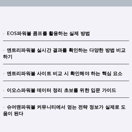
EOS파워볼 콤프를 활용하는 실제 방법
엔트리파워볼 실시간 결과를 확인하는 다양한 방법 비교
하기
엔트리파워볼 사이트 비교 시 확인해야 하는 핵심 요소
이오스파워볼 데이터 정리 초보를 위한 입문 가이드
슈어맨파워볼 커뮤니티에서 얻는 전략 정보가 실제로 도
움이 된다