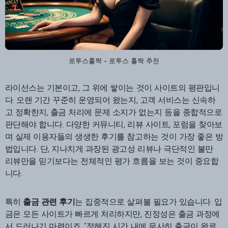
로투스홀짝 – 로투스 홀짝 추천
라이선스는 기본이고, 그 위에 쌓이는 것이 사이트의 평판입니
다. 오랜 기간 꾸준히 운영되어 왔는지, 고객 서비스는 신속하
고 정확한지, 출금 처리에 문제 소지가 없는지 등을 종합적으로
판단해야 합니다. 다양한 커뮤니티, 리뷰 사이트, 포럼을 찾아보
며 실제 이용자들의 생생한 후기를 참고하는 것이 가장 좋은 방
법입니다. 단, 지나치게 과장된 광고성 리뷰나 극단적인 불만
리뷰만을 믿기보다는 전체적인 평가 흐름을 보는 것이 중요합
니다.
특히
출금 관련 후기
는 집중적으로 살펴볼 필요가 있습니다. 입
금은 모든 사이트가 빠르게 처리하지만, 진정성은 출금 과정에
서 드러나기 마련이죠. “정해진 시간 내에 무사히 출금이 완료