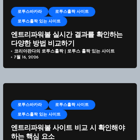
로투스바카라
로투스홀짝 사이트
로투스홀짝 있는 사이트
엔트리파워볼 실시간 결과를 확인하는
다양한 방법 비교하기
코리아판다의 로투스홀짝 | 로투스 홀짝 있는 사이트
7월 16, 2026
로투스바카라
로투스홀짝 사이트
로투스홀짝 있는 사이트
엔트리파워볼 사이트 비교 시 확인해야
하는 핵심 요소